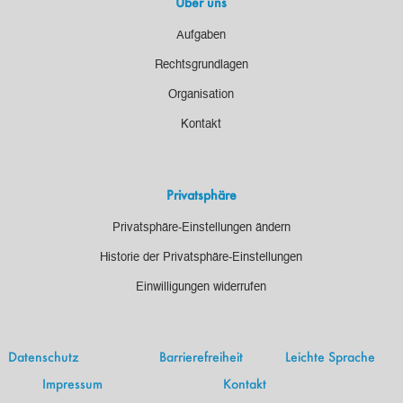
Über uns
De-minimis-Beihilfen,
Aufgaben
Beihilfen,
Entschädigungen
Rechtsgrundlagen
Organisation
089
Frau
Kontakt
A – K
92990
Bauer
0-41
Privatsphäre
089
Frau
L – R
92990
Privatsphäre-Einstellungen ändern
Knels
0-45
Historie der Privatsphäre-Einstellungen
Einwilligungen widerrufen
089
Frau
S – Z
92990
Oworu
0-43
Datenschutz
Barrierefreiheit
Leichte Sprache
Impressum
Kontakt