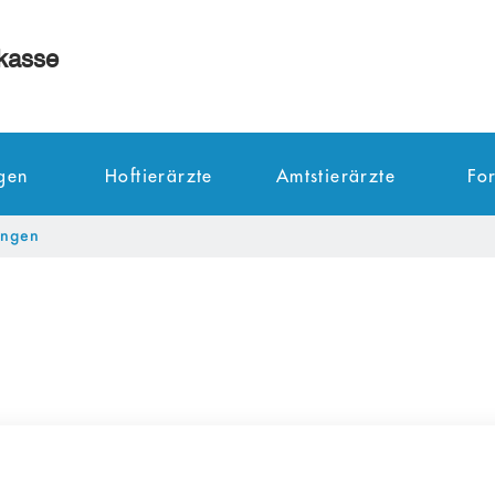
kasse
ngen
Hoftierärzte
Amtstierärzte
Fo
ungen