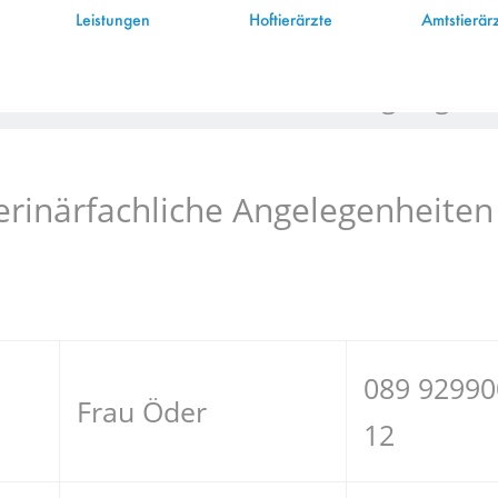
Leistungen
Hoftierärzte
Amtstierär
Referent veterinärfachliche Angelegenh
erinärfachliche Angelegenheiten
089 92990
Frau Öder
12