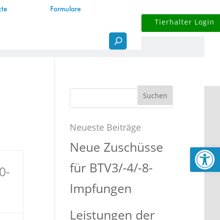
zte
Formulare
Tierhalter Login
eiten
Suchen
nach:
Neueste Beiträge
Neue Zuschüsse
Werkzeugl
für BTV3/-4/-8-
0-
Impfungen
Leistungen der