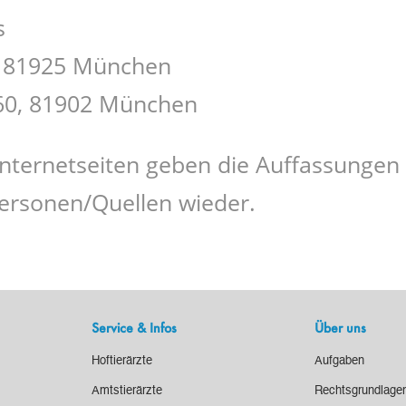
s
9, 81925 München
 60, 81902 München
nternetseiten geben die Auffassungen
ersonen/Quellen wieder.
Service & Infos
Über uns
Hoftierärzte
Aufgaben
Amtstierärzte
Rechtsgrundlage