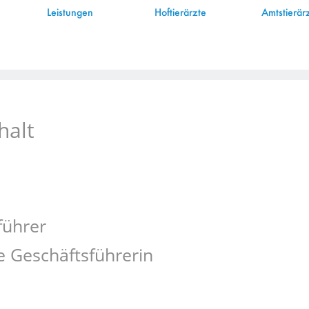
Leistungen
Hoftierärzte
Amtstierär
h für den Inhalt
halt
führer
de Geschäftsführerin