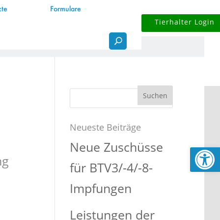
zte
Formulare
Tierhalter Login
Suchen
nach:
Neueste Beiträge
Neue Zuschüsse
Werkzeugl
ng
für BTV3/-4/-8-
Impfungen
Leistungen der